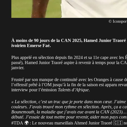
© Iconspor
À moins de 90 jours de la CAN 2025, Hamed Junior Traoré a
ivoirien Emerse Faé.
Plus appelé en sélection depuis fin 2024 et sa 11e cape avec les
É
passé), Hamed Junior Traoré aspire à revenir à temps pour la C
janvier.
Frustré par son manque de continuité avec les Oranges à cause d
l’offensif prêté à
l’OM
jusqu’à la fin de la saison est apparu re
interview pour l’émission
Talents d’Afrique
.
« La sélection, c’est un truc que je porte dans mon cœur. J’aim
couleurs. J’avais trouvé mon rythme en sélection. Après, ça a c
Bounemouth, la maladie que j’avais eue avant la CAN (2023)… D
débuté. J’essaie de tout mettre pour revenir, aider mon pays co
#TDA
🌍 : Le nouveau marseillais Ahmed Junior Traoré 🇨🇮 nous