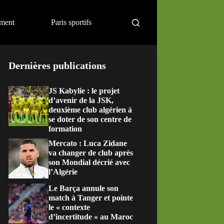
ement
Paris sportifs
Dernières publications
JS Kabylie : le projet
d’avenir de la JSK,
deuxième club algérien à
se doter de son centre de
formation
Mercato : Luca Zidane
va changer de club après
son Mondial décrié avec
l’Algérie
Le Barça annule son
match à Tanger et pointe
le « contexte
d’incertitude » au Maroc