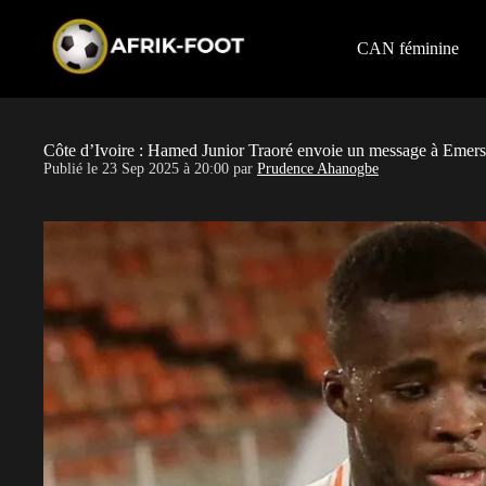
S
k
i
CAN féminine
p
t
o
c
o
Côte d’Ivoire : Hamed Junior Traoré envoie un message à Emer
n
Publié le
23 Sep 2025 à 20:00
par
Prudence Ahanogbe
t
e
n
t