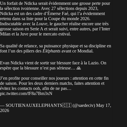
Un forfait de Ndicka serait évidemment une grosse perte pour
la sélection ivoirienne. Avec 27 sélections depuis 2023,
Ndicka est un des cadre d’
Émerse Faé, qui l’a évidemment
retenu dans sa liste pour la Coupe du monde 2026
.
Indiscutable avec la
Louve
, le gaucher réalise encore une très
grosse saison en Serie A et serait suivi, entre autres, par l’Inter
Milan et la
Juve pour le mercat
o
estival
.
Sa qualité de relance, sa puissance physique et sa discipline en
font l’un des piliers des
Éléphants
avant ce Mondial.
Evan Ndicka vient de sortir sur blessure face à la Lazio. On
espère que la blessure n’est pas sérieuse… 🙏
J’en profite pour conseiller nos joueurs : attention en cette fin
de saison. Pour les deux derniers matchs, faites attention et
évitez les contacts ooh, afin de ne pas…
pic.twitter.com/fF8a7Bm3xN
— SOUTIENAUXELEPHANTS🇨🇮 (@saedeciv)
May 17,
2026