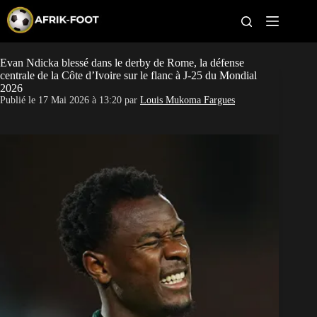
S
k
i
p
t
Evan Ndicka blessé dans le derby de Rome, la défense
CAN féminine
o
centrale de la Côte d’Ivoire sur le flanc à J-25 du Mondial
c
2026
o
CAN 2027
Publié le
17 Mai 2026 à 13:20
par
Louis Mukoma Fargues
n
t
Pays
e
n
t
Clubs
Classement
Paris sportifs