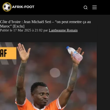
S
k
i
p
t
Côte d’Ivoire : Jean Michaël Seri – “on peut remettre ça au
CAN féminine
o
Maroc” [Exclu]
c
Publié le
17 Mar 2025 à 21:02
par
Lantheaume Romain
o
CAN 2027
n
t
Pays
e
n
t
Clubs
Classement
Paris sportifs