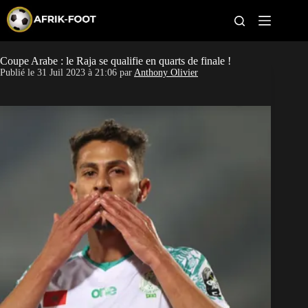
S
k
i
p
t
Coupe Arabe : le Raja se qualifie en quarts de finale !
CAN féminine
o
Publié le
31 Juil 2023 à 21:06
par
Anthony Olivier
c
o
CAN 2027
n
t
Pays
e
n
t
Clubs
Classement
Paris sportifs