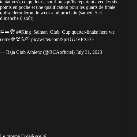
tentatives), ce qui leur a souri puisqu’ils repartent avec les six
points en poche et une qualification pour les quarts de finale
qui se dérouleront le week-end prochain (samedi 5 et
dimanche 6 août).
🏁➡️🏆 #
#King_Salman_Club_Cup
quarter-finals: here we
come🦅💯💪🏻
pic.twitter.com/SpHGUVPXEG
— Raja Club Athletic (@RCAofficiel)
July 31, 2023
Le groupe D déjà scellé !