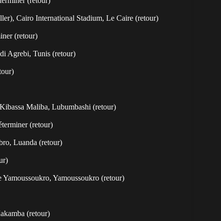
erminer (retour)
er), Cairo International Stadium, Le Caire (retour)
ner (retour)
i Agrebi, Tunis (retour)
tour)
 Kibassa Maliba, Lubumbashi (retour)
terminer (retour)
bro, Luanda (retour)
ur)
de Yamoussoukro, Yamoussoukro (retour)
Makamba (retour)