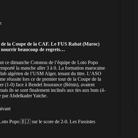
t
r de la Coupe de la CAF. Le FUS Rabat (
Maroc
)
t nourrir beaucoup de regrets…
bout ce dimanche Cotonou de l’équipe de Loto Popo
 remporté la manche aller 3 à 0. La formation marocaine
lub algérien de l’USM Alger, tenant du titre.
L’ASO
e réussite lors ce de premier tour de la Coupe de la
er (1-0) face à Bendel Insurance (Bénin), avaient
ais ils se sont finalement inclinés aux tirs aux buts (4-
ée par Abdelkader Yaïche.
uivant
Loto Popo 🇧🇯 sur le score de 2-0. Les Fussistes