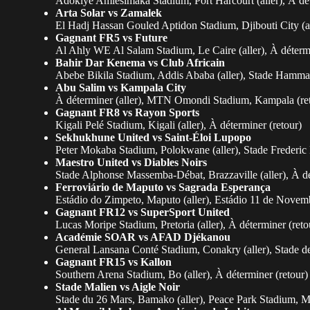
Adokiye Amiesimaka Stadium, Port Harcourt (aller), À dét
Arta Solar vs Zamalek
El Hadj Hassan Gouled Aptidon Stadium, Djibouti City (all
Gagnant FR5 vs Future
Al Ahly WE Al Salam Stadium, Le Caire (aller), À détermi
Bahir Dar Kenema vs Club Africain
Abebe Bikila Stadium, Addis Ababa (aller), Stade Hammad
Abu Salim vs Kampala City
À déterminer (aller), MTN Omondi Stadium, Kampala (re
Gagnant FR8 vs Rayon Sports
Kigali Pelé Stadium, Kigali (aller), À déterminer (retour)
Sekhukhune United vs Saint-Éloi Lupopo
Peter Mokaba Stadium, Polokwane (aller), Stade Frederic
Maestro United vs Diables Noirs
Stade Alphonse Massemba-Débat, Brazzaville (aller), À dé
Ferroviário de Maputo vs Sagrada Esperança
Estádio do Zimpeto, Maputo (aller), Estádio 11 de Novem
Gagnant FR12 vs SuperSport United
Lucas Moripe Stadium, Pretoria (aller), À déterminer (reto
Académie SOAR vs AFAD Djékanou
General Lansana Conté Stadium, Conakry (aller), Stade 
Gagnant FR15 vs Kallon
Southern Arena Stadium, Bo (aller), À déterminer (retour)
Stade Malien vs Aigle Noir
Stade du 26 Mars, Bamako (aller), Peace Park Stadium, 