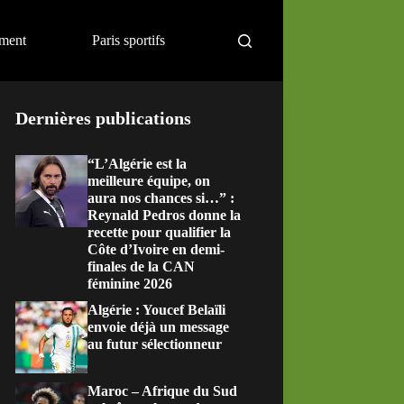
ement
Paris sportifs
Dernières publications
“L’Algérie est la
meilleure équipe, on
aura nos chances si…” :
Reynald Pedros donne la
recette pour qualifier la
Côte d’Ivoire en demi-
finales de la CAN
féminine 2026
Algérie : Youcef Belaïli
envoie déjà un message
au futur sélectionneur
Maroc – Afrique du Sud