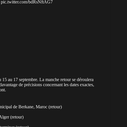
…
pic.twitter.com/bdRsNftAG7
du 15 au 17 septembre. La manche retour se déroulera
 davantage de précisions concernant les dates exactes,
ont.
icipal de Berkane, Maroc (retour)
Alger (retour)