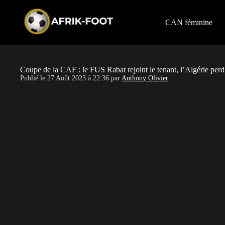
S
k
i
CAN féminine
p
t
o
c
o
Coupe de la CAF : le FUS Rabat rejoint le tenant, l’Algérie per
n
Publié le
27 Août 2023 à 22:36
par
Anthony Olivier
t
e
n
t