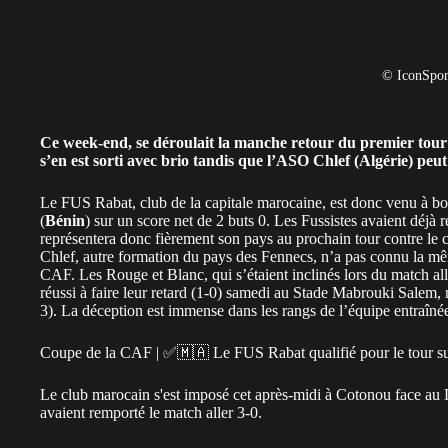
© IconSpor
Ce week-end, se déroulait la manche retour du premier tou
s’en est sorti avec brio tandis que l’ASO Chlef (
Algérie
) peu
Le FUS Rabat, club de la capitale marocaine, est donc venu à 
(
Bénin
)
sur un score net de 2 buts 0. Les Fussistes avaient déjà
représentera donc fièrement son pays au prochain tour contre le c
Chlef, autre formation du pays des Fennecs, n’a pas connu la mêm
CAF. Les Rouge et Blanc, qui s’étaient inclinés lors du match all
réussi à faire leur retard (1-0) samedi au Stade Mabrouki Salem, m
3). La déception est immense dans les rangs de l’équipe entraîn
Coupe de la CAF | ✅🇲🇦 Le FUS Rabat qualifié pour le tour s
Le club marocain s'est imposé cet après-midi à Cotonou face au 
avaient remporté le match aller 3-0.