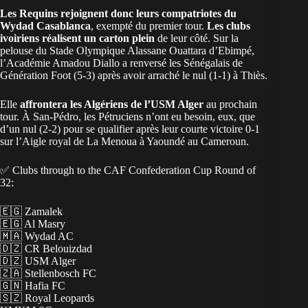
Les Requins rejoignent donc leurs compatriotes du
Wydad Casablanca
, exempté du premier tour.
Les clubs
ivoiriens
réalisent un carton plein
de leur côté. Sur la
pelouse du Stade Olympique Alassane Ouattara d’Ebimpé,
l’Académie Amadou Diallo a renversé les Sénégalais de
Génération Foot (5-3) après avoir arraché le nul (1-1) à Thiès.
Elle
affrontera les
Algériens
de l’USM Alger
au prochain
tour. À San-Pédro, les Pétruciens n’ont eu besoin, eux, que
d’un nul (2-2) pour se qualifier après leur courte victoire 0-1
sur l’Aigle royal de La Menoua à Yaoundé au Cameroun.
✅ Clubs through to the CAF Confederation Cup Round of
32:
🇪🇬 Zamalek
🇪🇬 Al Masry
🇲🇦 Wydad AC
🇩🇿 CR Belouizdad
🇩🇿 USM Alger
🇿🇦 Stellenbosch FC
🇬🇳 Hafia FC
🇸🇿 Royal Leopards