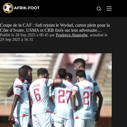
S
k
i
p
t
Coupe de la CAF : Safi rejoint le Wydad, carton plein pour la
CAN féminine
o
Côte d’Ivoire, USMA et CRB fixés sur leur adversaire…
c
Publié le
28 Sep 2025 à 00:45
par
Prudence Ahanogbe
, actualisé le
o
CAN 2027
29 Sep 2025 à 16:31
n
t
Pays
e
n
t
Clubs
Classement
Paris sportifs