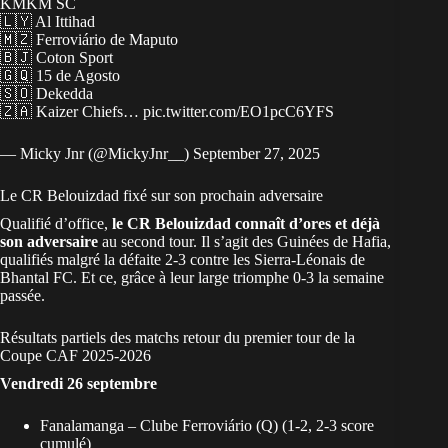
KMKM SC
🇱🇾 Al Ittihad
🇲🇿 Ferroviário de Maputo
🇧🇯 Coton Sport
🇬🇶 15 de Agosto
🇸🇴 Dekedda
🇿🇦 Kaizer Chiefs…
pic.twitter.com/EO1pcC6YFS
— Micky Jnr (@MickyJnr__)
September 27, 2025
Le CR Belouizdad fixé sur son prochain adversaire
Qualifié d’office,
le CR Belouizdad connaît d’ores et déjà
son adversaire
au second tour. Il s’agit des Guinées de Hafia,
qualifiés malgré la défaite 2-3 contre les Sierra-Léonais de
Bhantal FC. Et ce, grâce à leur large triomphe 0-3 la semaine
passée.
Résultats partiels des matchs retour du premier tour de la
Coupe CAF 2025-2026
Vendredi 26 septembre
Fanalamanga – Clube Ferroviário (Q) (1-2, 2-3 score
cumulé)