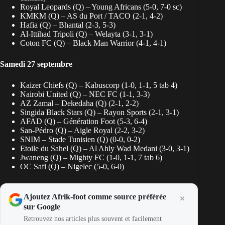
Royal Leopards (Q) – Young Africans (5-0, 7-0 sc)
KMKM (Q) – AS du Port / TACO (2-1, 4-2)
Hafia (Q) – Bhantal (2-3, 5-3)
Al-Ittihad Tripoli (Q) – Welayta (3-1, 3-1)
Coton FC (Q) – Black Man Warrior (4-1, 4-1)
Samedi 27 septembre
Kaizer Chiefs (Q) – Kabuscorp (1-0, 1-1, 5 tab 4)
Nairobi United (Q) – NEC FC (1-1, 3-3)
AZ Zamal – Dekedaha (Q) (2-1, 2-2)
Singida Black Stars (Q) – Rayon Sports (2-1, 3-1)
AFAD (Q) – Génération Foot (5-3, 6-4)
San-Pédro (Q) – Aigle Royal (2-2, 3-2)
SNIM – Stade Tunisien (Q) (0-0, 0-2)
Etoile du Sahel (Q) – Al Ahly Wad Medani (3-0, 3-1)
Jwaneng (Q) – Mighty FC (1-0, 1-1, 7 tab 6)
OC Safi (Q) – Nigelec (5-0, 6-0)
Ajoutez Afrik-foot comme source préférée
sur Google
Retrouvez nos articles plus souvent et facilement