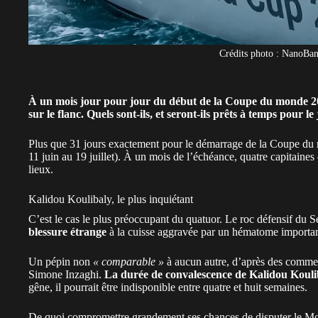
Crédits photo : NanoBan
À un mois jour pour jour du début de la Coupe du monde 2026
sur le flanc. Quels sont-ils, et seront-ils prêts à temps pour le
Plus que 31 jours exactement pour le démarrage de la Coupe du
11 juin au 19 juillet). À un mois de l’échéance, quatre capitaines 
lieux.
Kalidou Koulibaly, le plus inquiétant
C’est le cas le plus préoccupant du quatuor. Le roc défensif du
S
blessure étrange
à la cuisse aggravée par un hématome importan
Un pépin non
« comparable »
à aucun autre
, d’après des commen
Simone Inzaghi.
La durée de convalescence de Kalidou Kouliba
gêne, il pourrait être indisponible entre quatre et huit semaines.
De quoi compromettre grandement ses chances de disputer le Mon