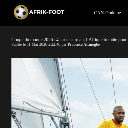
S
k
i
CAN féminine
p
t
o
c
o
Coupe du monde 2026 : 4 sur le carreau, l’Afrique tremble pour 
n
Publié le
11 Mai 2026 à 22:40
par
Prudence Ahanogbe
t
e
n
t