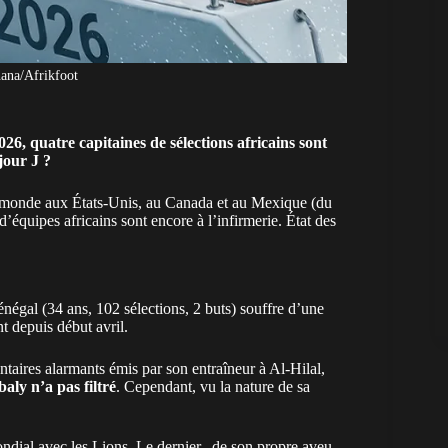
ana/Afrikfoot
, quatre capitaines de sélections africains sont
 jour J ?
 monde aux États-Unis, au Canada et au Mexique (du
d’équipes africains sont encore à l’infirmerie. État des
énégal
(34 ans, 102 sélections, 2 buts) souffre d’une
t depuis début avril.
taires alarmants émis par son entraîneur à Al-Hilal,
ly n’a pas filtré
. Cependant, vu la nature de sa
dial avec les Lions. Le dernier, de son propre aveu,