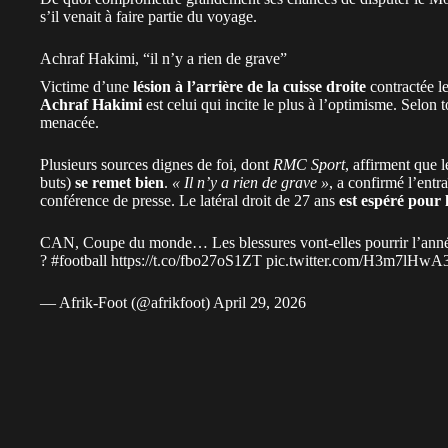
s’il venait à faire partie du voyage.
Achraf Hakimi, “il n’y a rien de grave”
Victime d’une
lésion à l’arrière de la cuisse droite
contractée l
Achraf Hakimi
est celui qui incite le plus à l’optimisme. Selo
menacée.
Plusieurs sources dignes de foi, dont
RMC Sport
, affirment que 
buts)
se remet bien
.
« Il n’y a rien de grave »
, a confirmé l’ent
conférence de presse. Le latéral droit de 27 ans
est espéré pour 
CAN, Coupe du monde… Les blessures vont-elles pourrir l’anné
?
#football
https://t.co/fbo27oS1ZT
pic.twitter.com/H3m7lHw
— Afrik-Foot (@afrikfoot)
April 29, 2026