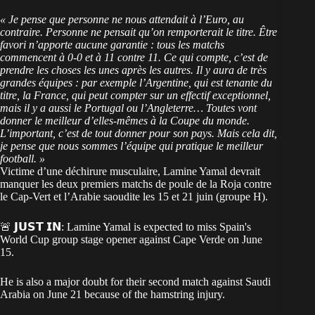
« Je pense que personne ne nous attendait à l’Euro, au
contraire. Personne ne pensait qu’on remporterait le titre. Être
favori n’apporte aucune garantie : tous les matchs
commencent à 0-0 et à 11 contre 11. Ce qui compte, c’est de
prendre les choses les unes après les autres. Il y aura de très
grandes équipes : par exemple l’Argentine, qui est tenante du
titre, la France, qui peut compter sur un effectif exceptionnel,
mais il y a aussi le Portugal ou l’Angleterre… Toutes vont
donner le meilleur d’elles-mêmes à la Coupe du monde.
L’important, c’est de tout donner pour son pays. Mais cela dit,
je pense que nous sommes l’équipe qui pratique le meilleur
football. »
Victime d’une déchirure musculaire, Lamine Yamal devrait
manquer les deux premiers matchs de poule de la Roja contre
le Cap-Vert et l’Arabie saoudite les 15 et 21 juin (groupe H).
🚨 𝗝𝗨𝗦𝗧 𝗜𝗡: Lamine Yamal is expected to miss Spain's
World Cup group stage opener against Cape Verde on June
15.
He is also a major doubt for their second match against Saudi
Arabia on June 21 because of the hamstring injury.