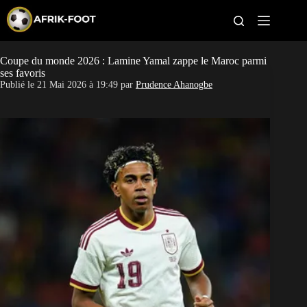
S
k
i
p
t
Coupe du monde 2026 : Lamine Yamal zappe le Maroc parmi
CAN féminine
o
ses favoris
c
Publié le
21 Mai 2026 à 19:49
par
Prudence Ahanogbe
o
CAN 2027
n
t
Pays
e
n
t
Clubs
Classement
Paris sportifs