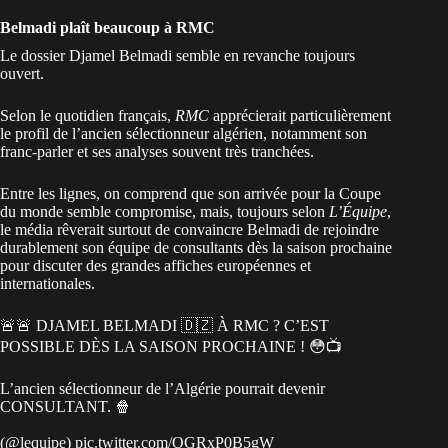
Belmadi plaît beaucoup à RMC
Le dossier Djamel Belmadi semble en revanche toujours
ouvert.
Selon le quotidien français,
RMC
apprécierait particulièrement
le profil de l’ancien sélectionneur algérien, notamment son
franc-parler et ses analyses souvent très tranchées.
Entre les lignes, on comprend que son arrivée pour la Coupe
du monde semble compromise, mais, toujours selon
L’Équipe
,
le média rêverait surtout de convaincre Belmadi de rejoindre
durablement son équipe de consultants dès la saison prochaine
pour discuter des grandes affiches européennes et
internationales.
🚨🚨 DJAMEL BELMADI 🇩🇿 À RMC ? C’EST
POSSIBLE DÈS LA SAISON PROCHAINE ! 😳📺
L’ancien sélectionneur de l’Algérie pourrait devenir
CONSULTANT. 🍿
(
@lequipe
)
pic.twitter.com/OGRxP0B5gW