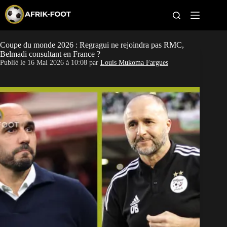
S
k
i
p
t
Coupe du monde 2026 : Regragui ne rejoindra pas RMC,
CAN féminine
o
Belmadi consultant en France ?
c
Publié le
16 Mai 2026 à 10:08
par
Louis Mukoma Fargues
o
CAN 2027
n
t
Pays
e
n
t
Clubs
Classement
Paris sportifs