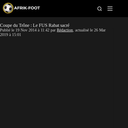
S
k
i
p
t
Coupe du Trône : Le FUS Rabat sacré
CAN féminine
o
Publié le
19 Nov 2014 à 11:42
par
Rédaction
, actualisé le
26 Mar
c
2019 à 15:01
o
CAN 2027
n
t
Pays
e
n
t
Clubs
Classement
Paris sportifs