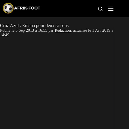
S
k
i
p
t
Cruz Azul : Emana pour deux saisons
CAN féminine
o
Publié le
3 Sep 2013 à 16:55
par
Rédaction
, actualisé le
1 Avr 2019 à
c
14:49
o
CAN 2027
n
t
Pays
e
n
t
Clubs
Classement
Paris sportifs