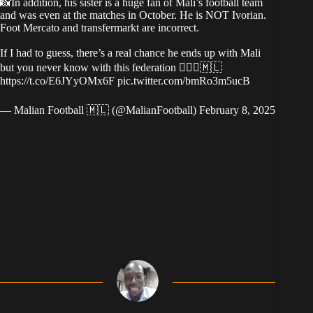
📸In addition, his sister is a huge fan of Mali’s football team
and was even at the matches in October. He is NOT Ivorian.
Foot Mercato and transfermarkt are incorrect.
If I had to guess, there’s a real chance he ends up with Mali
but you never know with this federation 🤷🏿‍♂️🇲🇱
https://t.co/E6JYyOMx6F
pic.twitter.com/bmRo3m5ucB
— Malian Football 🇲🇱 (@MalianFootball)
February 8, 2025