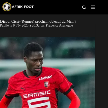
S
k
i
p
t
Djaoui Cissé (Rennes) prochain objectif du Mali ?
CAN féminine
o
Publié le
9 Fév 2025 à 20:32
par
Prudence Ahanogbe
c
o
CAN 2027
n
t
Pays
e
n
t
Clubs
Classement
Paris sportifs