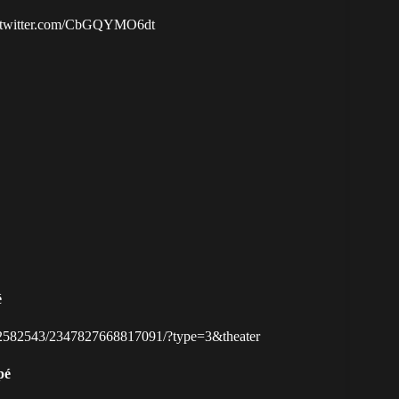
.twitter.com/CbGQYMO6dt
é
192582543/2347827668817091/?type=3&theater
pé