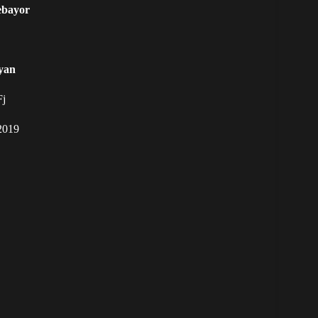
bayor
yan
Fj
2019