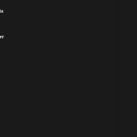
ta
er