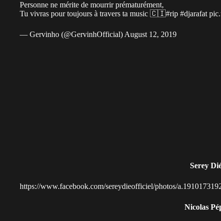
Personne ne mérite de mourrir prématurément,
Tu vivras pour toujours à travers ta music 🇨🇮
#rip
#djarafat
pic
— Gervinho (@GervinhOfficial)
August 12, 2019
Serey Di
https://www.facebook.com/sereydieofficiel/photos/a.1910173
Nicolas Pé