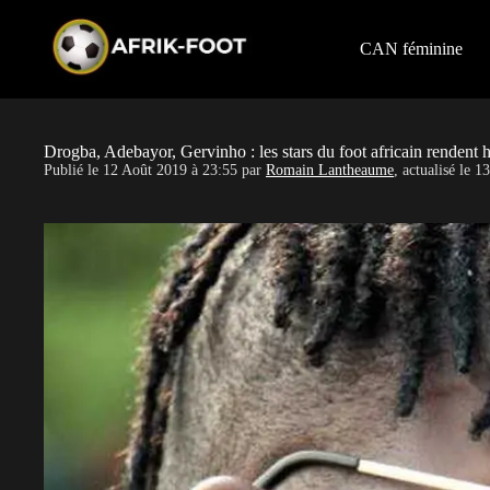
S
k
i
CAN féminine
p
t
o
c
o
Drogba, Adebayor, Gervinho : les stars du foot africain renden
n
Publié le
12 Août 2019 à 23:55
par
Romain Lantheaume
, actualisé le
13
t
e
n
t