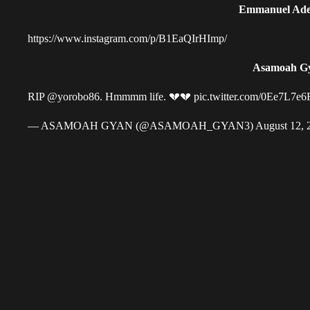
Emmanuel Ade
https://www.instagram.com/p/B1EaQIrHImp/
Asamoah G
RIP
@yorobo86
. Hmmmm life. 💔💔
pic.twitter.com/0Ee7L7e6
— ASAMOAH GYAN (@ASAMOAH_GYAN3)
August 12, 