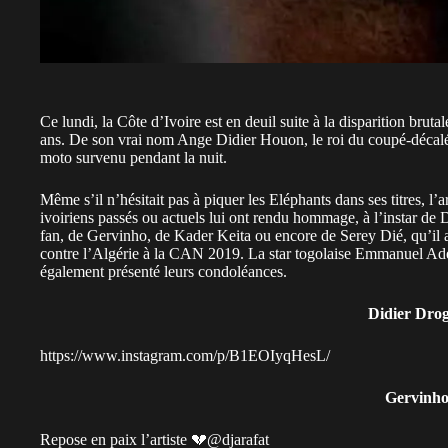
Ce lundi, la Côte d’Ivoire est en deuil suite à la disparition bru
ans. De son vrai nom Ange Didier Houon, le roi du coupé-décalé e
moto survenu pendant la nuit.
Même s’il n’hésitait pas à piquer les Eléphants dans ses titres, l’ar
ivoiriens passés ou actuels lui ont rendu hommage, à l’instar de
fan, de Gervinho, de Kader Keita ou encore de Serey Dié, qu’il a
contre l’Algérie à la CAN 2019. La star togolaise Emmanuel A
également présenté leurs condoléances.
Didier Dro
https://www.instagram.com/p/B1EOIyqHesL/
Gervinh
Repose en paix l’artiste 💔
@djarafat