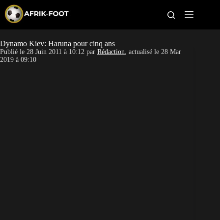
S
k
i
p
t
Dynamo Kiev: Haruna pour cinq ans
CAN féminine
o
Publié le
28 Juin 2011 à 10:12
par
Rédaction
, actualisé le
28 Mar
c
2019 à 09:10
o
CAN 2027
n
t
Pays
e
n
t
Clubs
Classement
Paris sportifs