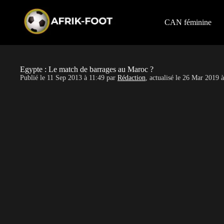
S
k
i
CAN féminine
p
t
o
c
o
Egypte : Le match de barrages au Maroc ?
n
Publié le
11 Sep 2013 à 11:49
par
Rédaction
, actualisé le
26 Mar 2019 à
t
e
n
t