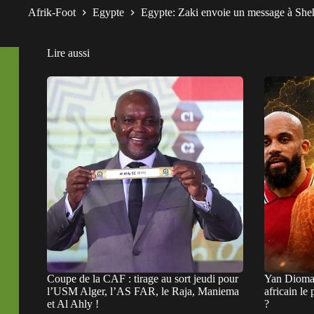
Afrik-Foot
Egypte
Egypte: Zaki envoie un message à She
Lire aussi
Coupe de la CAF : tirage au sort jeudi pour
Yan Dioman
l’USM Alger, l’AS FAR, le Raja, Maniema
africain le
et Al Ahly !
?