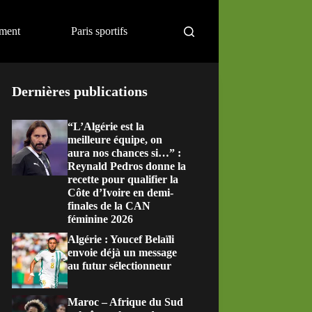
ement
Paris sportifs
Dernières publications
“L’Algérie est la
meilleure équipe, on
aura nos chances si…” :
Reynald Pedros donne la
recette pour qualifier la
Côte d’Ivoire en demi-
finales de la CAN
féminine 2026
Algérie : Youcef Belaïli
envoie déjà un message
au futur sélectionneur
Maroc – Afrique du Sud