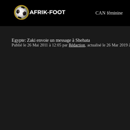
S
k
i
CAN féminine
p
t
o
c
o
Egypte: Zaki envoie un message à Shehata
n
Publié le
26 Mai 2011 à 12:05
par
Rédaction
, actualisé le
26 Mar 2019 
t
e
n
t