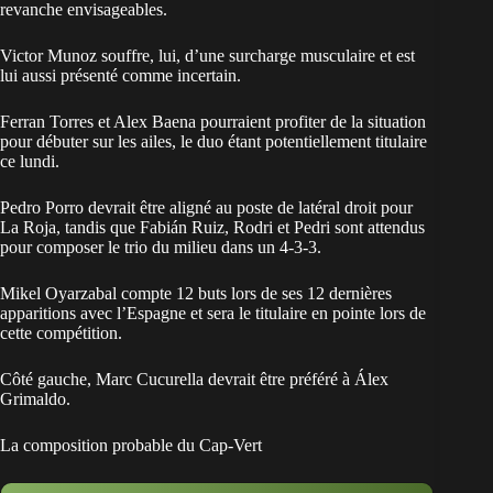
revanche envisageables.
Cubarsi
Victor Munoz souffre, lui, d’une surcharge musculaire et est
RB
lui aussi présenté comme incertain.
Porro
Ferran Torres et Alex Baena pourraient profiter de la situation
CM
pour débuter sur les ailes, le duo étant potentiellement titulaire
Pedri
ce lundi.
CM
Pedro Porro devrait être aligné au poste de latéral droit pour
Rodri
La Roja, tandis que Fabián Ruiz, Rodri et Pedri sont attendus
pour composer le trio du milieu dans un 4-3-3.
CM
Ruiz
Mikel Oyarzabal compte 12 buts lors de ses 12 dernières
apparitions avec l’Espagne et sera le titulaire en pointe lors de
LW
cette compétition.
Baena
Côté gauche, Marc Cucurella devrait être préféré à Álex
ST
Grimaldo.
Oyarzabal
La composition probable du Cap-Vert
RW
F. Torres