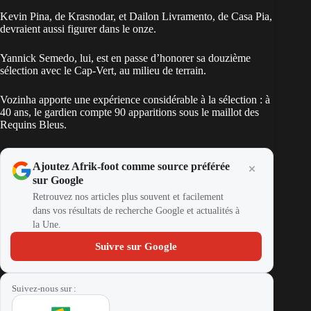
Semedo
Kevin Pina, de Krasnodar, et Dailon Livramento, de Casa Pia,
LM
devraient aussi figurer dans le onze.
Cabral
Yannick Semedo, lui, est en passe d’honorer sa douzième
CAM
sélection avec le Cap-Vert, au milieu de terrain.
Monteiro
Vozinha apporte une expérience considérable à la sélection : à
RM
40 ans, le gardien compte 90 apparitions sous le maillot des
Mendes
Requins Bleus.
ST
Dailon
Ajoutez Afrik-foot comme source préférée
sur Google
Retrouvez nos articles plus souvent et facilement
dans vos résultats de recherche Google et actualités à
la Une.
Suivre sur Google
Suivez-nous sur :