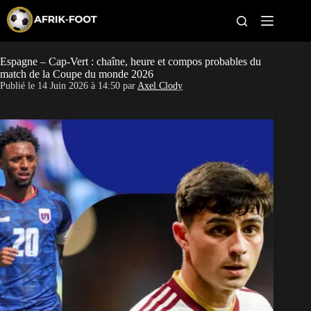
S
k
i
p
t
Espagne – Cap-Vert : chaîne, heure et compos probables du
CAN féminine
o
match de la Coupe du monde 2026
c
Publié le
14 Juin 2026 à 14:50
par
Axel Clody
o
CAN 2027
n
t
Pays
e
n
t
Clubs
Classement
Paris sportifs