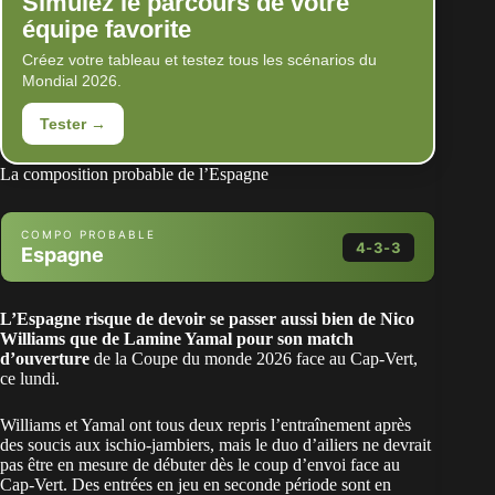
Simulez le parcours de votre
équipe favorite
Créez votre tableau et testez tous les scénarios du
Mondial 2026.
Tester →
La composition probable de l’Espagne
COMPO PROBABLE
4-3-3
Espagne
GK
Cucurella
Baena
Pedri
Laporte
Oyarzabal
Simón
Rodri
Cubarsi
Ruiz
F. Torres
Porro
Simón
L’Espagne risque de devoir se passer aussi bien de Nico
Williams que de Lamine Yamal pour son match
LB
d’ouverture
de la Coupe du monde 2026 face au Cap-Vert,
ce lundi.
Cucurella
CB
Williams et Yamal ont tous deux repris l’entraînement après
des soucis aux ischio-jambiers, mais le duo d’ailiers ne devrait
Laporte
pas être en mesure de débuter dès le coup d’envoi face au
Cap-Vert. Des entrées en jeu en seconde période sont en
CB