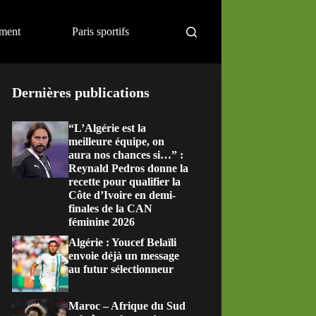
ement
Paris sportifs
Dernières publications
“L’Algérie est la
meilleure équipe, on
aura nos chances si…” :
Reynald Pedros donne la
recette pour qualifier la
Côte d’Ivoire en demi-
finales de la CAN
féminine 2026
Algérie : Youcef Belaïli
envoie déjà un message
au futur sélectionneur
Maroc – Afrique du Sud