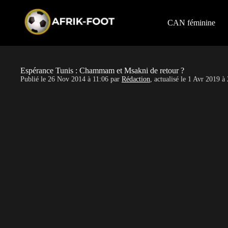
S
k
i
CAN féminine
p
t
o
c
o
Espérance Tunis : Chammam et Msakni de retour ?
n
Publié le
26 Nov 2014 à 11:06
par
Rédaction
, actualisé le
1 Avr 2019 à 
t
e
n
t