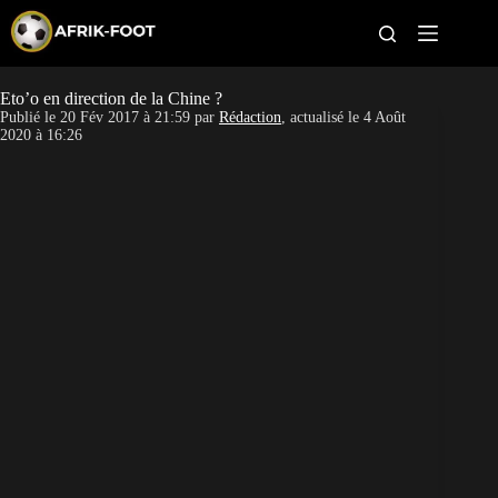
S
k
i
p
t
Eto’o en direction de la Chine ?
CAN féminine
o
Publié le
20 Fév 2017 à 21:59
par
Rédaction
, actualisé le
4 Août
c
2020 à 16:26
o
CAN 2027
n
t
Pays
e
n
t
Clubs
Classement
Paris sportifs