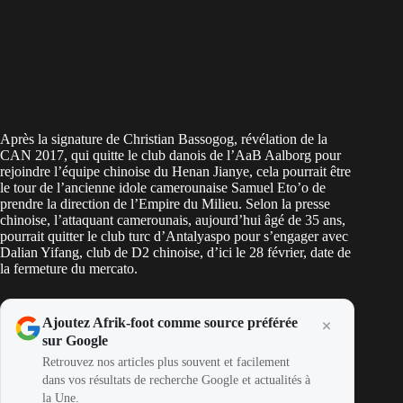
Après la signature de Christian Bassogog, révélation de la
CAN 2017, qui quitte le club danois de l’AaB Aalborg pour
rejoindre l’équipe chinoise du Henan Jianye, cela pourrait être
le tour de l’ancienne idole camerounaise Samuel Eto’o de
prendre la direction de l’Empire du Milieu. Selon la presse
chinoise, l’attaquant camerounais, aujourd’hui âgé de 35 ans,
pourrait quitter le club turc d’Antalyaspo pour s’engager avec
Dalian Yifang, club de D2 chinoise, d’ici le 28 février, date de
la fermeture du mercato.
Ajoutez Afrik-foot comme source préférée
sur Google
Retrouvez nos articles plus souvent et facilement
dans vos résultats de recherche Google et actualités à
la Une.