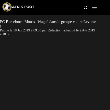
S
k
i
p
t
FC Barcelone : Moussa Wagué dans le groupe contre Levante
CAN féminine
o
!
c
Publié le
10 Jan 2019 à 09:53
par
Rédaction
, actualisé le
2 Avr 2019
o
CAN 2027
à 18:36
n
t
Pays
e
n
t
Clubs
Classement
Paris sportifs