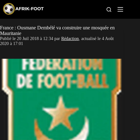
S
k
i
p
t
France : Ousmane Dembélé va construire une mosquée en
CAN féminine
o
Mauritanie
c
Publié le
20 Juil 2018 à 12:34
par
Rédaction
, actualisé le
4 Août
o
CAN 2027
2020 à 17:01
n
t
Pays
e
n
t
Clubs
Classement
Paris sportifs