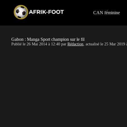
S
k
i
CAN féminine
p
t
o
c
o
Gabon : Manga Sport champion sur le fil
n
Publié le
26 Mai 2014 à 12:40
par
Rédaction
, actualisé le
25 Mar 2019 
t
e
n
t