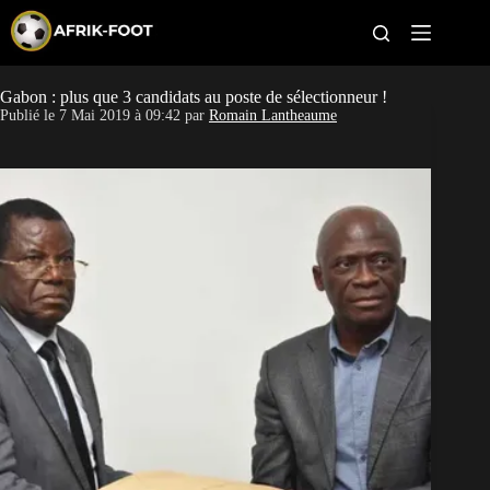
S
k
i
p
t
Gabon : plus que 3 candidats au poste de sélectionneur !
CAN féminine
o
Publié le
7 Mai 2019 à 09:42
par
Romain Lantheaume
c
o
CAN 2027
n
t
Pays
e
n
t
Clubs
Classement
Paris sportifs