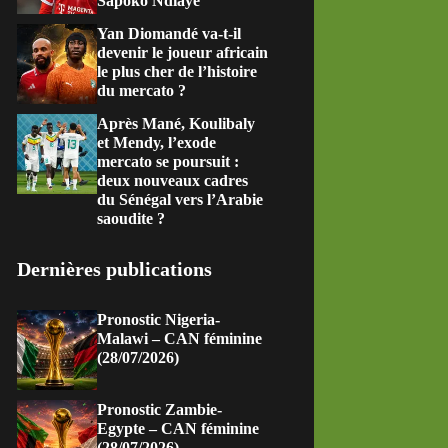
Sapoko Ndiaye
Yan Diomandé va-t-il
devenir le joueur africain
le plus cher de l’histoire
du mercato ?
Après Mané, Koulibaly
et Mendy, l’exode
mercato se poursuit :
deux nouveaux cadres
du Sénégal vers l’Arabie
saoudite ?
Dernières publications
Pronostic Nigeria-
Malawi – CAN féminine
(28/07/2026)
Pronostic Zambie-
Egypte – CAN féminine
(28/07/2026)