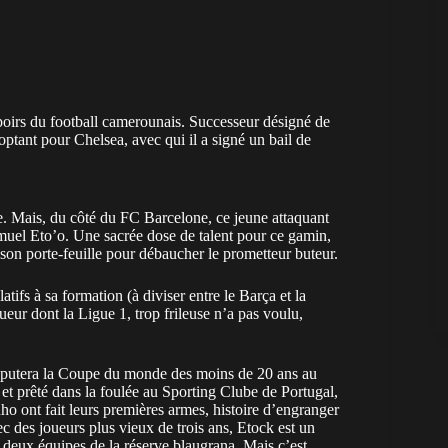
oirs du football camerounais. Successeur désigné de
ptant pour Chelsea, avec qui il a signé un bail de
. Mais, du côté du FC Barcelone, ce jeune attaquant
uel Eto’o. Une sacrée dose de talent pour ce gamin,
on porte-feuille pour débaucher le prometteur buteur.
atifs à sa formation (à diviser entre le Barça et la
r dont la Ligue 1, trop frileuse n’a pas voulu,
disputera la Coupe du monde des moins de 20 ans au
et prêté dans la foulée au Sporting Clube de Portugal,
o ont fait leurs premières armes, histoire d’engranger
c des joueurs plus vieux de trois ans, Etock est un
s deux équipes de la réserve blaugrana. Mais c’est