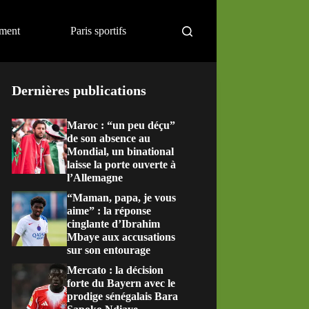
ement
Paris sportifs
Dernières publications
Maroc : “un peu déçu”
de son absence au
Mondial, un binational
laisse la porte ouverte à
l’Allemagne
“Maman, papa, je vous
aime” : la réponse
cinglante d’Ibrahim
Mbaye aux accusations
sur son entourage
Mercato : la décision
forte du Bayern avec le
prodige sénégalais Bara