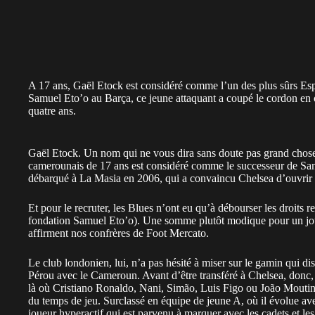
A 17 ans, Gaël Etock est considéré comme l’un des plus sûrs Esp
Samuel Eto’o au Barça, ce jeune attaquant a coupé le cordon en o
quatre ans.
Gaël Etock. Un nom qui ne vous dira sans doute pas grand chose
camerounais de 17 ans est considéré comme le successeur de Sam
débarqué à La Masia en 2006, qui a convaincu Chelsea d’ouvrir s
Et pour le recruter, les Blues n’ont eu qu’à débourser les droits rel
fondation Samuel Eto’o). Une somme plutôt modique pour un joueu
affirment nos confrères de Foot Mercato.
Le club londonien, lui, n’a pas hésité à miser sur le gamin qui 
Pérou avec le Cameroun. Avant d’être transféré à Chelsea, donc, 
là où Cristiano Ronaldo, Nani, Simão, Luis Figo ou João Moutinh
du temps de jeu. Surclassé en équipe de jeune A, où il évolue ave
joueur hyperactif qui est parvenu à marquer avec les cadets et le