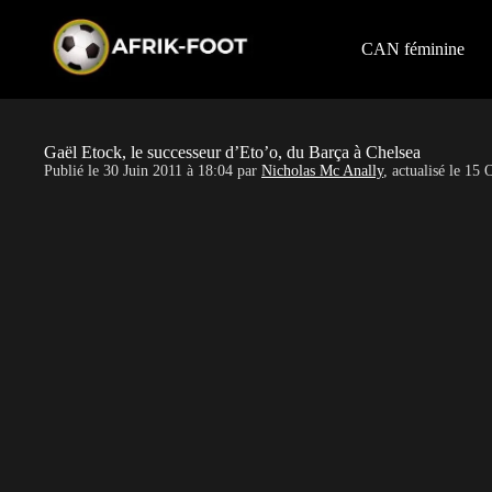
S
k
i
CAN féminine
p
t
o
c
o
Gaël Etock, le successeur d’Eto’o, du Barça à Chelsea
n
Publié le
30 Juin 2011 à 18:04
par
Nicholas Mc Anally
, actualisé le
15 O
t
e
n
t