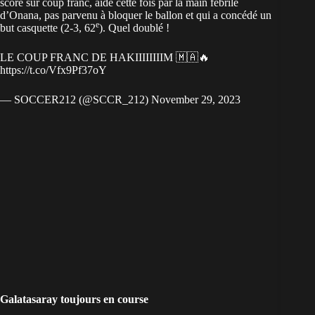
score sur coup franc, aidé cette fois par la main fébrile
d’Onana, pas parvenu à bloquer le ballon et qui a concédé un
e
but casquette (2-3, 62
). Quel doublé !
LE COUP FRANC DE HAKIIIIIIIIM 🇲🇦🔥
https://t.co/Vfx9Pf37oY
— SOCCER212 (@SCCR_212)
November 29, 2023
Galatasaray toujours en course