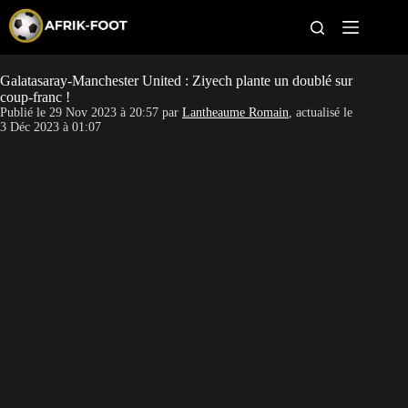
S
k
i
p
t
Galatasaray-Manchester United : Ziyech plante un doublé sur
CAN féminine
o
coup-franc !
c
Publié le
29 Nov 2023 à 20:57
par
Lantheaume Romain
, actualisé le
o
CAN 2027
3 Déc 2023 à 01:07
n
t
Pays
e
n
t
Clubs
Classement
Paris sportifs