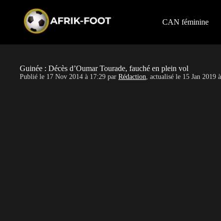
S
k
i
CAN féminine
p
t
o
c
o
Guinée : Décès d’Oumar Tourade, fauché en plein vol
n
Publié le
17 Nov 2014 à 17:29
par
Rédaction
, actualisé le
15 Jan 2019 à
t
e
n
t