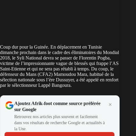
Coup dur pour la Guinée. En déplacement en Tunisie
dimanche prochain dans le cadre des éliminatoires du Mondial
2018, le Syli National devra se passer de Florentin Pogba,
victime de l’impressionnante vague de blessés qui frappe l’AS
Saint-Etienne et qui ne sera pas rétabli à temps. Du coup, le
défenseur du Mans (CFA2) Mamoudou Mara, habitué de la
sélection nationale sous l’ère Dussuyer, a été appelé en renfort
par le sélectionneur Lappé Bangoura.
Ajoutez Afrik-foot comme source préférée
sur Google
Retrouvez nos articles plus souvent et facilement
dans vos résultats de recherche Google et actualités à
la Une.