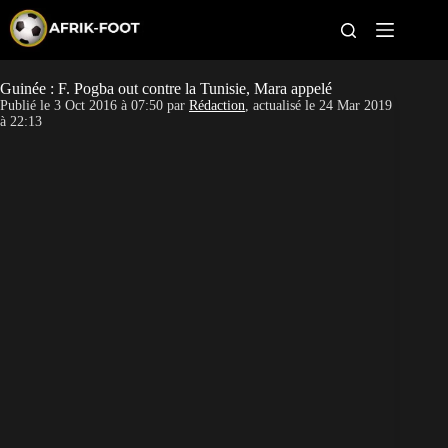
S
k
i
p
t
Guinée : F. Pogba out contre la Tunisie, Mara appelé
CAN féminine
o
Publié le
3 Oct 2016 à 07:50
par
Rédaction
, actualisé le
24 Mar 2019
c
à 22:13
o
CAN 2027
n
t
Pays
e
n
t
Clubs
Classement
Paris sportifs