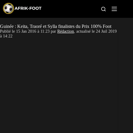
S
k
i
p
t
Guinée : Keita, Traoré et Sylla finalistes du Prix 100% Foot
CAN féminine
o
Publié le
15 Jan 2016 à 11:23
par
Rédaction
, actualisé le
24 Juil 2019
c
à 14:22
o
CAN 2027
n
t
Pays
e
n
t
Clubs
Classement
Paris sportifs