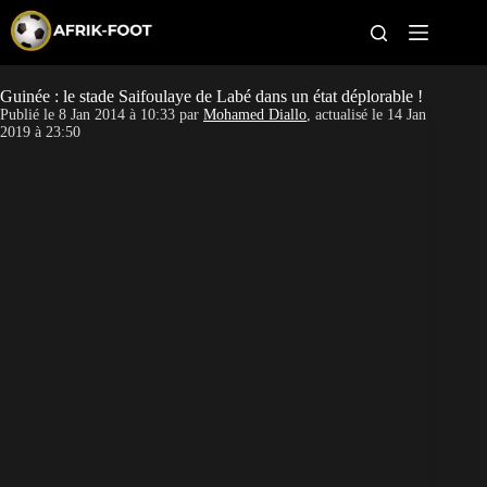
S
k
i
p
t
Guinée : le stade Saifoulaye de Labé dans un état déplorable !
CAN féminine
o
Publié le
8 Jan 2014 à 10:33
par
Mohamed Diallo
, actualisé le
14 Jan
c
2019 à 23:50
o
CAN 2027
n
t
Pays
e
n
t
Clubs
Classement
Paris sportifs