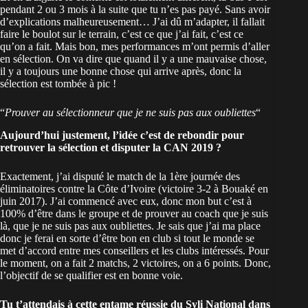
pendant 2 ou 3 mois à la suite que tu n’es pas payé. Sans avoir
d’explications malheureusement… J’ai dû m’adapter, il fallait
faire le boulot sur le terrain, c’est ce que j’ai fait, c’est ce
qu’on a fait. Mais bon, mes performances m’ont permis d’aller
en sélection. On va dire que quand il y a une mauvaise chose,
il y a toujours une bonne chose qui arrive après, donc la
sélection est tombée à pic !
“
Prouver au sélectionneur que je ne suis pas aux oubliettes
“
Aujourd’hui justement, l’idée c’est de rebondir pour
retrouver la sélection et disputer la CAN 2019 ?
Exactement, j’ai disputé le match de la 1ère journée des
éliminatoires contre la Côte d’Ivoire (victoire 3-2 à Bouaké en
juin 2017). J’ai commencé avec eux, donc mon but c’est à
100% d’être dans le groupe et de prouver au coach que je suis
là, que je ne suis pas aux oubliettes. Je sais que j’ai ma place
donc je ferai en sorte d’être bon en club si tout le monde se
met d’accord entre mes conseillers et les clubs intéressés. Pour
le moment, on a fait 2 matchs, 2 victoires, on a 6 points. Donc,
l’objectif de se qualifier est en bonne voie.
Tu t’attendais à cette entame réussie du Syli National dans