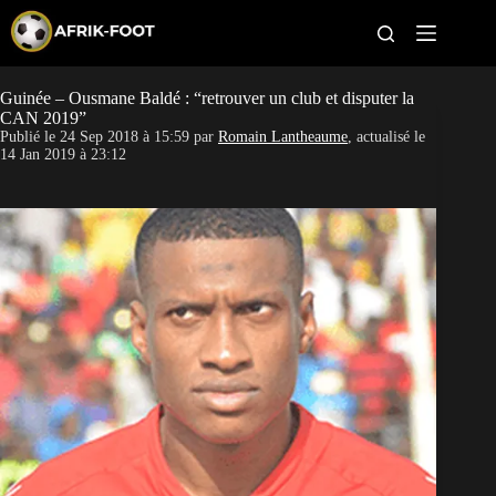
S
k
i
p
t
Guinée – Ousmane Baldé : “retrouver un club et disputer la
CAN féminine
o
CAN 2019”
c
Publié le
24 Sep 2018 à 15:59
par
Romain Lantheaume
, actualisé le
o
CAN 2027
14 Jan 2019 à 23:12
n
t
Pays
e
n
t
Clubs
Classement
Paris sportifs