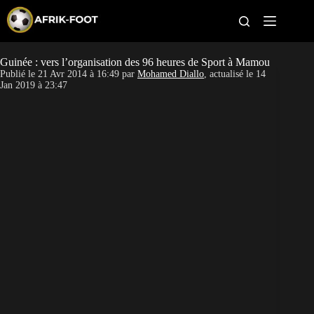
S
k
i
p
t
Guinée : vers l’organisation des 96 heures de Sport à Mamou
CAN féminine
o
Publié le
21 Avr 2014 à 16:49
par
Mohamed Diallo
, actualisé le
14
c
Jan 2019 à 23:47
o
CAN 2027
n
t
Pays
e
n
t
Clubs
Classement
Paris sportifs