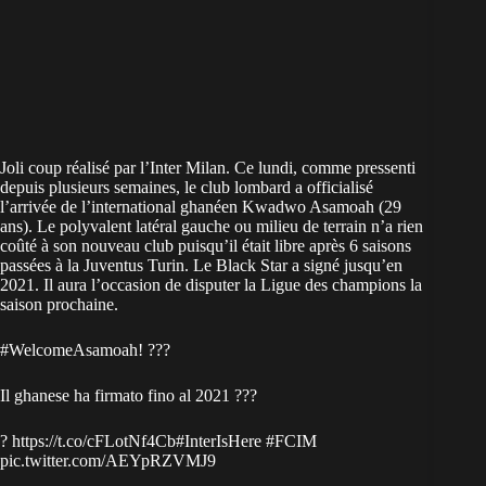
Joli coup réalisé par l’Inter Milan. Ce lundi, comme pressenti
depuis plusieurs semaines, le club lombard a officialisé
l’arrivée de l’international ghanéen Kwadwo Asamoah (29
ans). Le polyvalent latéral gauche ou milieu de terrain n’a rien
coûté à son nouveau club puisqu’il était libre après 6 saisons
passées à la Juventus Turin. Le Black Star a signé jusqu’en
2021. Il aura l’occasion de disputer la Ligue des champions la
saison prochaine.
#WelcomeAsamoah
! ???
Il ghanese ha firmato fino al 2021 ???
?
https://t.co/cFLotNf4Cb
#InterIsHere
#FCIM
pic.twitter.com/AEYpRZVMJ9