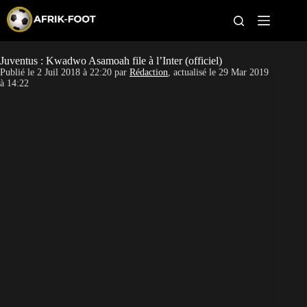
S
k
i
p
t
Juventus : Kwadwo Asamoah file à l’Inter (officiel)
CAN féminine
o
Publié le
2 Juil 2018 à 22:20
par
Rédaction
, actualisé le
29 Mar 2019
c
à 14:22
o
CAN 2027
n
t
Pays
e
n
t
Clubs
Classement
Paris sportifs