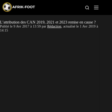
S
k
i
p
t
L’attribution des CAN 2019, 2021 et 2023 remise en cause ?
CAN féminine
o
Publié le
9 Avr 2017 à 13:59
par
Rédaction
, actualisé le
1 Avr 2019 à
c
14:15
o
CAN 2027
n
t
Pays
e
n
t
Clubs
Classement
Paris sportifs