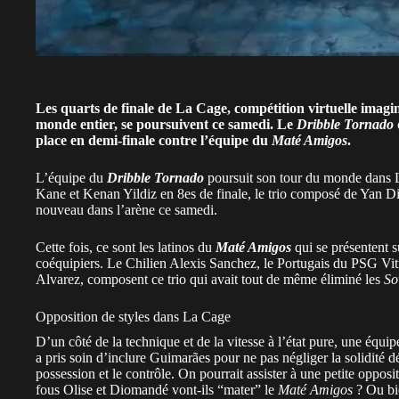
Les quarts de finale de La Cage, compétition virtuelle imag
monde entier, se poursuivent ce samedi. Le
Dribble Tornado
place en demi-finale contre l’équipe du
Maté Amigos
.
L’équipe du
Dribble Tornado
poursuit son tour du monde dans L
Kane et Kenan Yildiz en 8es de finale, le trio composé de
Yan Di
nouveau dans l’arène ce samedi.
Cette fois, ce sont les latinos du
Maté Amigos
qui se présentent su
coéquipiers. Le Chilien Alexis Sanchez, le Portugais du PSG Vitin
Alvarez, composent ce trio qui avait tout de même éliminé les
So
Opposition de styles dans La Cage
D’un côté de la technique et de la vitesse à l’état pure, une équip
a pris soin d’inclure Guimarães pour ne pas négliger la solidité d
possession et le contrôle. On pourrait assister à une petite oppos
fous Olise et Diomandé vont-ils “mater” le
Maté Amigos
? Ou bie