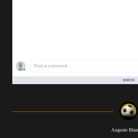
Post a comment
People who like it ()
Auguste Blan