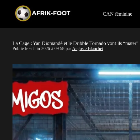
S
k
i
CAN féminine
p
t
o
c
o
La Cage : Yan Diomandé et le Dribble Tornado vont-ils “mater”
n
Publié le
6 Juin 2026 à 09:58
par
Auguste Blanchet
t
e
n
t