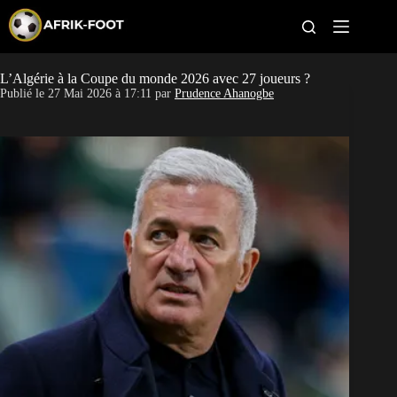
S
k
i
p
t
L’Algérie à la Coupe du monde 2026 avec 27 joueurs ?
CAN féminine
o
Publié le
27 Mai 2026 à 17:11
par
Prudence Ahanogbe
c
o
CAN 2027
n
t
Pays
e
n
t
Clubs
Classement
Paris sportifs