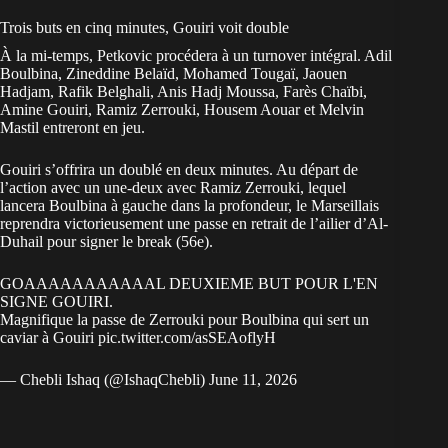
Trois buts en cinq minutes, Gouiri voit double
À la mi-temps, Petkovic procédera à un turnover intégral. Adil
Boulbina, Zineddine Belaïd, Mohamed Tougaï, Jaouen
Hadjam, Rafik Belghali, Anis Hadj Moussa, Farès Chaïbi,
Amine Gouiri, Ramiz Zerrouki, Housem Aouar et Melvin
Mastil entreront en jeu.
Gouiri s’offrira un doublé en deux minutes. Au départ de
l’action avec un une-deux avec Ramiz Zerrouki, lequel
lancera Boulbina à gauche dans la profondeur, le Marseillais
reprendra victorieusement une passe en retrait de l’ailier d’Al-
Duhail pour signer le break (56e).
GOAAAAAAAAAAAL DEUXIEME BUT POUR L'EN
SIGNE GOUIRI.
Magnifique la passe de Zerrouki pour Boulbina qui sert un
caviar à Gouiri
pic.twitter.com/asSEAoflyH
— Chebli Ishaq (@IshaqChebli)
June 11, 2026