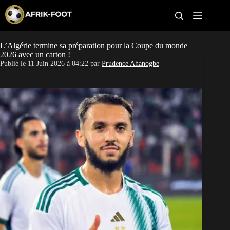
S
k
i
p
t
L’Algérie termine sa préparation pour la Coupe du monde
CAN féminine
o
2026 avec un carton !
c
Publié le
11 Juin 2026 à 04:22
par
Prudence Ahanogbe
o
CAN 2027
n
t
Pays
e
n
t
Clubs
Classement
Paris sportifs