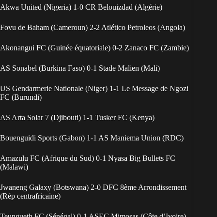
Akwa United (Nigeria) 1-0 CR Belouizdad (Algérie)
Fovu de Baham (Cameroun) 2-2 Atlético Petroleos (Angola)
Akonangui FC (Guinée équatoriale) 0-2 Zanaco FC (Zambie)
AS Sonabel (Burkina Faso) 0-1 Stade Malien (Mali)
US Gendarmerie Nationale (Niger) 1-1 Le Message de Ngozi
FC (Burundi)
AS Arta Solar 7 (Djibouti) 1-1 Tusker FC (Kenya)
Bouenguidi Sports (Gabon) 1-1 AS Maniema Union (RDC)
Amazulu FC (Afrique du Sud) 0-1 Nyasa Big Bullets FC
(Malawi)
Jwaneng Galaxy (Botswana) 2-0 DFC 8ème Arrondissement
(Rép centrafricaine)
Teungueth FC (Sénégal) 0-1 ASEC Mimosas (Côte d’Ivoire)