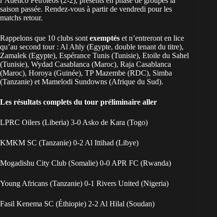
l’Atlético Petroleos (2-2), présents en phase de groupes la
saison passée. Rendez-vous à partir de vendredi pour les
matchs retour.
Rappelons que 10 clubs sont
exemptés
et n’entreront en lice
qu’au second tour : Al Ahly (Egypte, double tenant du titre),
Zamalek (Egypte), Espérance Tunis (Tunisie), Etoile du Sahel
(Tunisie), Wydad Casablanca (Maroc), Raja Casablanca
(Maroc), Horoya (Guinée), TP Mazembe (RDC), Simba
(Tanzanie) et Mamelodi Sundowns (Afrique du Sud).
Les résultats complets du tour préliminaire aller
LPRC Oilers (Liberia) 3-0 Asko de Kara (Togo)
KMKM SC (Tanzanie) 0-2 Al Ittihad (Libye)
Mogadishu City Club (Somalie) 0-0 APR FC (Rwanda)
Young Africans (Tanzanie) 0-1 Rivers United (Nigeria)
Fasil Kenema SC (Éthiopie) 2-2 Al Hilal (Soudan)