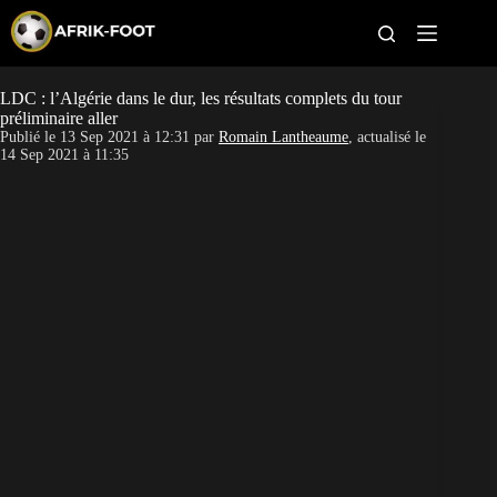
S
k
i
p
t
LDC : l’Algérie dans le dur, les résultats complets du tour
CAN féminine
o
préliminaire aller
c
Publié le
13 Sep 2021 à 12:31
par
Romain Lantheaume
, actualisé le
o
CAN 2027
14 Sep 2021 à 11:35
n
t
Pays
e
n
t
Clubs
Classement
Paris sportifs