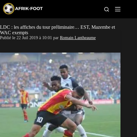
S
k
i
p
t
LDC : les affiches du tour préliminaire… EST, Mazembe et
CAN féminine
o
WAC exempts
c
Publié le
22 Juil 2019 à 10:01
par
Romain Lantheaume
o
CAN 2027
n
t
Pays
e
n
t
Clubs
Classement
Paris sportifs