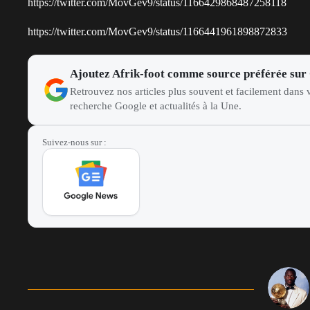
https://twitter.com/MovGev9/status/1166429868487258118
https://twitter.com/MovGev9/status/1166441961898872833
Ajoutez Afrik-foot comme source préférée sur
Retrouvez nos articles plus souvent et facilement dans v
recherche Google et actualités à la Une.
Suivez-nous sur :