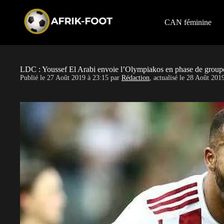
S
k
i
CAN féminine
p
t
o
c
o
LDC : Youssef El Arabi envoie l’Olympiakos en phase de groupe
n
Publié le
27 Août 2019 à 23:15
par
Rédaction
, actualisé le
28 Août 2019
t
e
n
t