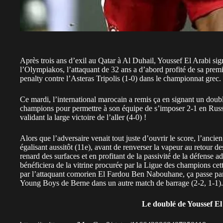
Après trois ans d’exil au Qatar à Al Duhail, Youssef El Arabi sig
l’Olympiakos, l’attaquant de 32 ans a d’abord profité de sa premièr
penalty contre l’Asteras Tripolis (1-0) dans le championnat grec.
Ce mardi, l’international marocain a remis ça en signant un doub
champions pour permettre à son équipe de s’imposer 2-1 en Russi
validant la large victoire de l’aller (4-0) !
Alors que l’adversaire venait tout juste d’ouvrir le score, l’anci
égalisant aussitôt (11e), avant de renverser la vapeur au retour de
renard des surfaces et en profitant de la passivité de la défense a
bénéficiera de la vitrine procurée par la Ligue des champions cett
par l’attaquant comorien El Fardou Ben Nabouhane, ça passe par 
Young Boys de Berne dans un autre match de barrage (2-2, 1-1).
Le doublé de Youssef El