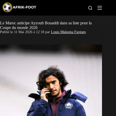
S
k
i
p
t
Le Maroc anticipe Ayyoub Bouaddi dans sa liste pour la
CAN féminine
o
Coupe du monde 2026
c
Publié le
11 Mai 2026 à 12:18
par
Louis Mukoma Fargues
o
CAN 2027
n
t
Pays
e
n
t
Clubs
Classement
Paris sportifs