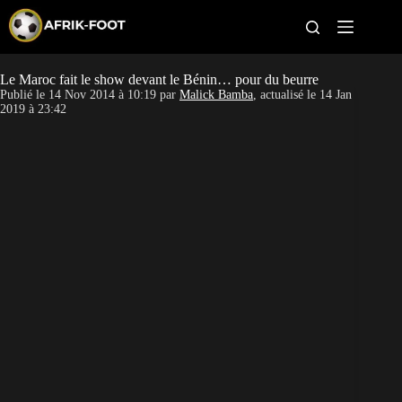
S
k
i
p
t
Le Maroc fait le show devant le Bénin… pour du beurre
CAN féminine
o
Publié le
14 Nov 2014 à 10:19
par
Malick Bamba
, actualisé le
14 Jan
c
2019 à 23:42
o
CAN 2027
n
t
Pays
e
n
t
Clubs
Classement
Paris sportifs