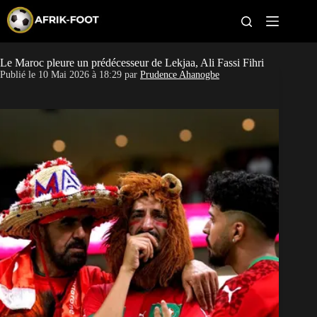
S
k
i
p
t
Le Maroc pleure un prédécesseur de Lekjaa, Ali Fassi Fihri
CAN féminine
o
Publié le
10 Mai 2026 à 18:29
par
Prudence Ahanogbe
c
o
CAN 2027
n
t
Pays
e
n
t
Clubs
Classement
Paris sportifs