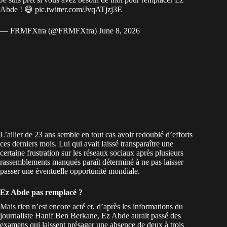
Abde ! 😅
pic.twitter.com/JvqATjzj3E
— FRMFXtra (@FRMFXtra)
June 8, 2026
L’ailier de 23 ans semble en tout cas avoir redoublé d’efforts
ces derniers mois. Lui qui avait laissé transparaître
une
certaine frustration sur les réseaux sociaux
après plusieurs
rassemblements manqués paraît déterminé à ne pas laisser
passer une éventuelle opportunité mondiale.
Ez Abde pas remplacé ?
Mais rien n’est encore acté et, d’après les informations du
journaliste Hanif Ben Berkane, Ez Abde aurait passé des
examens qui laissent présager une absence de deux à trois