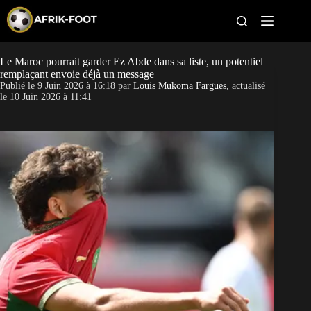
S
k
i
p
t
Le Maroc pourrait garder Ez Abde dans sa liste, un potentiel
CAN féminine
o
remplaçant envoie déjà un message
c
Publié le
9 Juin 2026 à 16:18
par
Louis Mukoma Fargues
, actualisé
o
CAN 2027
le
10 Juin 2026 à 11:41
n
t
Pays
e
n
t
Clubs
Classement
Paris sportifs