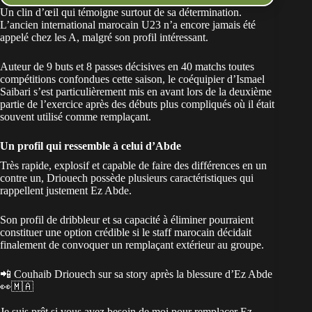
Un clin d’œil qui témoigne surtout de sa détermination.
L’ancien international marocain U23 n’a encore jamais été
appelé chez les A, malgré son profil intéressant.
Auteur de 9 buts et 8 passes décisives en 40 matchs toutes
compétitions confondues cette saison, le coéquipier d’Ismael
Saibari s’est particulièrement mis en avant lors de la deuxième
partie de l’exercice après des débuts plus compliqués où il était
souvent utilisé comme remplaçant.
Un profil qui ressemble à celui d’Abde
Très rapide, explosif et capable de faire des différences en un
contre un, Driouech possède plusieurs caractéristiques qui
rappellent justement Ez Abde.
Son profil de dribbleur et sa capacité à éliminer pourraient
constituer une option crédible si le staff marocain décidait
finalement de convoquer un remplaçant extérieur au groupe.
📲 Couhaib Driouech sur sa story après la blessure d’Ez Abde
👀🇲🇦
Je suis prêt si vous avez besoin de moi pour remplacer Ez