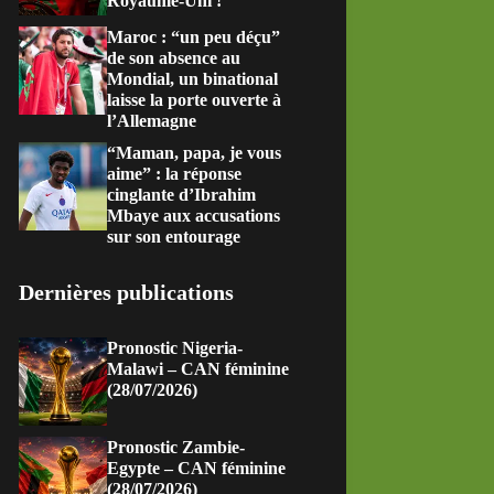
Royaume-Uni !
Maroc : “un peu déçu”
de son absence au
Mondial, un binational
laisse la porte ouverte à
l’Allemagne
“Maman, papa, je vous
aime” : la réponse
cinglante d’Ibrahim
Mbaye aux accusations
sur son entourage
Dernières publications
Pronostic Nigeria-
Malawi – CAN féminine
(28/07/2026)
Pronostic Zambie-
Egypte – CAN féminine
(28/07/2026)