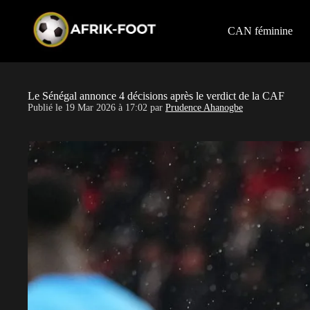
S
k
i
CAN féminine
p
t
o
c
o
Le Sénégal annonce 4 décisions après le verdict de la CAF
n
Publié le
19 Mar 2026 à 17:02
par
Prudence Ahanogbe
t
e
n
t