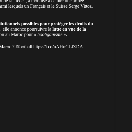
nt de la “fédé”, a mobilisé à ce titre une armée
armi lesquels un Français et le Suisse Serge Vittoz,
titutionnels possibles pour protéger les droits du
, elle annonce poursuivre la
lutte en vue de la
son
au Maroc pour
« hooliganisme »
.
Maroc
?
#football
https://t.co/nAHnGLiZDA