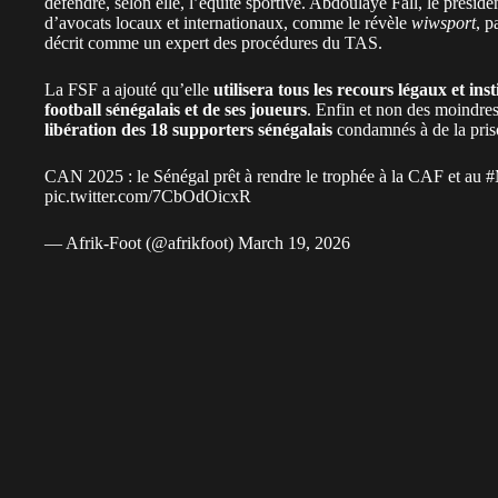
défendre, selon elle, l’équité sportive. Abdoulaye Fall, le préside
d’avocats locaux et internationaux, comme le révèle
wiwsport
, p
décrit comme un expert des procédures du TAS.
La FSF a ajouté qu’elle
utilisera tous les recours légaux et ins
football sénégalais et de ses joueurs
. Enfin et non des moindres
libération des 18 supporters sénégalais
condamnés à de la pri
CAN 2025 : le Sénégal prêt à rendre le trophée à la CAF et au
#
pic.twitter.com/7CbOdOicxR
— Afrik-Foot (@afrikfoot)
March 19, 2026