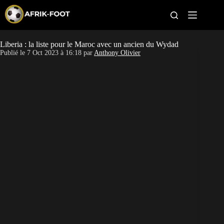
S
k
i
p
t
Liberia : la liste pour le Maroc avec un ancien du Wydad
CAN féminine
o
Publié le
7 Oct 2023 à 16:18
par
Anthony Olivier
c
o
CAN 2027
n
t
Pays
e
n
t
Clubs
Classement
Paris sportifs