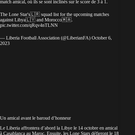
match amical, où ils se sont inclinés sur le score de 3 à 1.
The Lone Star's🇱🇷 squad list for the upcoming matches
against Libya🇱🇾 and Morocco🇲🇦.
pic.twitter.com/qRqv4nTLNN
— Liberia Football Association (@LiberianFA)
October 6,
2023
Un amical avant le baroud d’honneur
Le Liberia affrontera d’abord la Libye le 14 octobre en amical
à Casablanca au Maroc. Ensuite, les Lone Stars défieront le 18