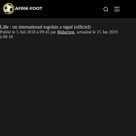
S
k
i
p
t
Lille : un international togolais a signé (officiel)
CAN féminine
o
Publié le
5 Juil 2018 à 09:45
par
Rédaction
, actualisé le
15 Jan 2019
c
à 09:18
o
CAN 2027
n
t
Pays
e
n
t
Clubs
Classement
Paris sportifs