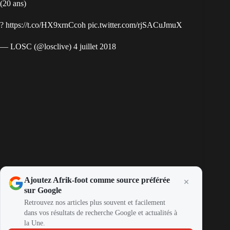
(20 ans)
?
https://t.co/HX9xrnCcoh
pic.twitter.com/rjSACuJmuX
— LOSC (@losclive)
4 juillet 2018
Ajoutez Afrik-foot comme source préférée
sur Google
Retrouvez nos articles plus souvent et facilement
dans vos résultats de recherche Google et actualités à
la Une.