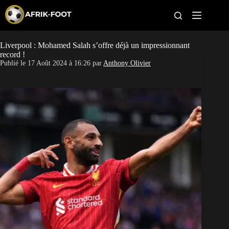
S
k
i
p
t
Liverpool : Mohamed Salah s’offre déjà un impressionnant
CAN féminine
o
record !
c
Publié le
17 Août 2024 à 16:26
par
Anthony Olivier
o
CAN 2027
n
t
Pays
e
n
t
Clubs
Classement
Paris sportifs