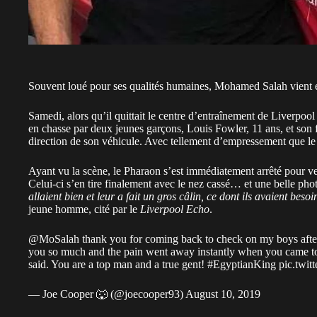
Souvent loué pour ses qualités humaines, Mohamed Salah vient en
Samedi, alors qu’il quittait le centre d’entraînement de Liverpool 
en chasse par deux jeunes garçons, Louis Fowler, 11 ans, et son fr
direction de son véhicule. Avec tellement d’empressement que le
Ayant vu la scène, le Pharaon s’est immédiatement arrêté pour ve
Celui-ci s’en tire finalement avec le nez cassé… et une belle pho
allaient bien et leur a fait un gros câlin, ce dont ils avaient besoi
jeune homme, cité par le
Liverpool Echo
.
@MoSalah
thank you for coming back to check on my boys afte
you so much and the pain went away instantly when you came to 
said. You are a top man and a true gent!
#EgyptianKing
pic.twi
— Joe Cooper 🐺 (@joecooper93)
August 10, 2019