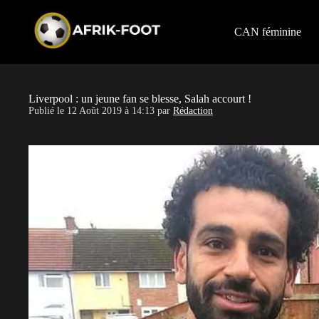
S
k
i
CAN féminine
p
t
o
c
o
Liverpool : un jeune fan se blesse, Salah accourt !
n
Publié le
12 Août 2019 à 14:13
par
Rédaction
t
e
n
t