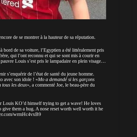
core de se montrer à la hauteur de sa réputation.
à bord de sa voiture, l’Egyptien a été littéralement pris
ère, qui l’ont reconnu et qui se sont mis à courir en
 pauvre Louis s’est pris le lampadaire en plein visage…
nir s’enquérir de l’état de santé du jeune homme.
to avec son idole ! «
Mo a demandé si les garçons
n tous les deux
», a commenté Joe, le beau-père du
r Louis KO’d himself trying to get a wave! He loves
give them a hug. A nose reset worth well worth it he
tter.com/wrmHc4vxB9