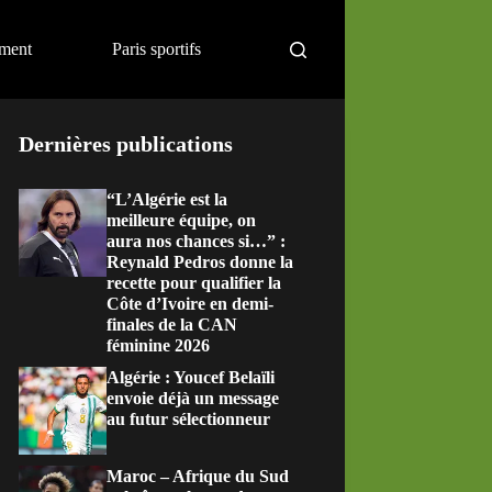
ement
Paris sportifs
Dernières publications
“L’Algérie est la
meilleure équipe, on
aura nos chances si…” :
Reynald Pedros donne la
recette pour qualifier la
Côte d’Ivoire en demi-
finales de la CAN
féminine 2026
Algérie : Youcef Belaïli
envoie déjà un message
au futur sélectionneur
Maroc – Afrique du Sud