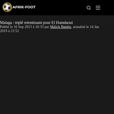
S
k
i
p
t
Malaga : triplé retentissant pour El Hamdaoui
CAN féminine
o
Publié le
16 Sep 2013 à 10:33
par
Malick Bamba
, actualisé le
14 Jan
c
2019 à 23:52
o
CAN 2027
n
t
Pays
e
n
t
Clubs
Classement
Paris sportifs