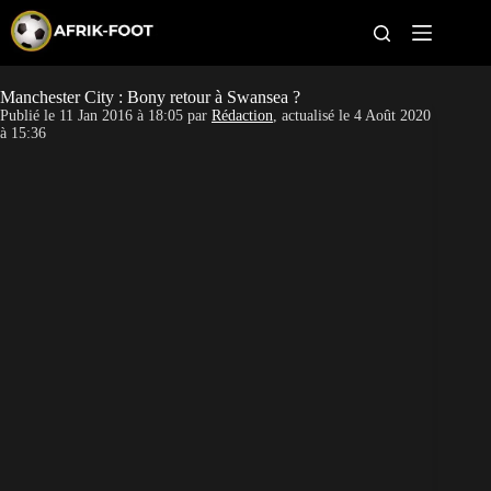
S
k
i
p
t
Manchester City : Bony retour à Swansea ?
CAN féminine
o
Publié le
11 Jan 2016 à 18:05
par
Rédaction
, actualisé le
4 Août 2020
c
à 15:36
o
CAN 2027
n
t
Pays
e
n
t
Clubs
Classement
Paris sportifs